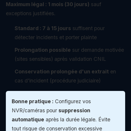
Maximum légal : 1 mois (30 jours)
sauf
exceptions justifiées.
Standard : 7 à 15 jours
suffisent pour
détecter incidents et porter plainte
Prolongation possible
sur demande motivée
(sites sensibles) après validation CNIL
Conservation prolongée d'un extrait
en
cas d'incident (procédure judiciaire)
Bonne pratique :
Configurez vos
NVR/caméras pour
suppression
automatique
après la durée légale. Évite
tout risque de conservation excessive