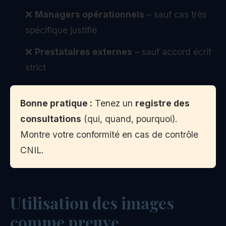
❌
Managers opérationnels
– sauf cas très
spécifique justifié
❌
Prestataires externes
– sauf accord écrit
strict
Bonne pratique :
Tenez un
registre des
consultations
(qui, quand, pourquoi).
Montre votre conformité en cas de contrôle
CNIL.
Utilisation des images
comme preuve