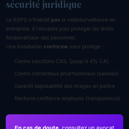
sécurité juridique
Le RGPD n'interdit
pas
la vidéosurveillance en
entreprise. Il l'encadre pour protéger les droits
fondamentaux des personnes.
Une installation
conforme
vous protège :
Contre sanctions CNIL (jusqu'à 4% CA)
Contre contentieux prud'hommaux (salariés)
Garantit opposabilité des images en justice
Renforce confiance employés (transparence)
En cas de doute,
consultez un avocat