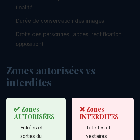
finalité
Durée de conservation des images
Droits des personnes (accès, rectification,
opposition)
Zones autorisées vs
interdites
✅ Zones
❌ Zones
AUTORISÉES
INTERDITES
Entrées et
Toilettes et
sorties du
vestiaires