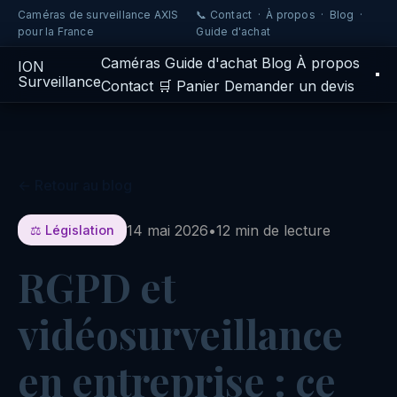
Caméras de surveillance AXIS
📞 Contact
·
À propos
·
Blog
·
pour la France
Guide d'achat
Caméras
Guide d'achat
Blog
À propos
IO
N
Surveillance
Contact
🛒 Panier
Demander un devis
← Retour au blog
14 mai 2026
•
12 min de lecture
⚖️ Législation
RGPD et
vidéosurveillance
en entreprise : ce