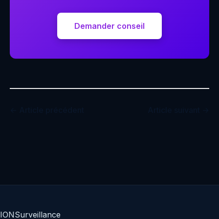
Demander conseil
← Article précédent
Article suivant →
IO
N
Surveillance