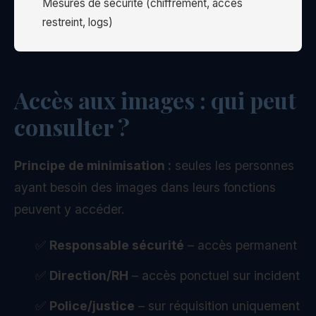
Mesures de sécurité (chiffrement, accès
restreint, logs)
Accès aux images : qui peut
consulter ?
Principe de minimisation :
seules les personnes
ayant besoin des images dans leurs fonctions
peuvent y accéder.
✅
Responsable sécurité
– accès permanent
✅
Direction/RH
– accès ponctuel sur incident
✅
Police/justice
– sur réquisition uniquement