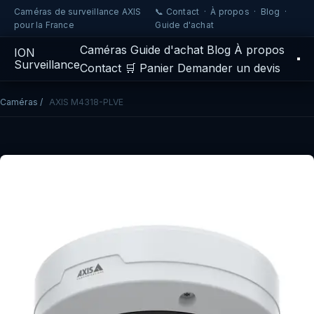
Caméras de surveillance AXIS
📞 Contact
·
À propos
·
Blog
·
pour la France
Guide d'achat
Caméras
Guide d'achat
Blog
À propos
IO
N
Surveillance
Contact
🛒 Panier
Demander un devis
Caméras
/
AXIS M4318-PLVE