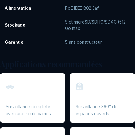
Alimentation
PoE IEEE 802.3af
Slot microSD/SDHC/SDXC (512
Stockage
Go max)
Garantie
5 ans constructeur
Applications recommandées
🚗
🏫
Parkings
Écoles et cours
Surveillance complète
Surveillance 360° des
avec une seule caméra
espaces ouverts