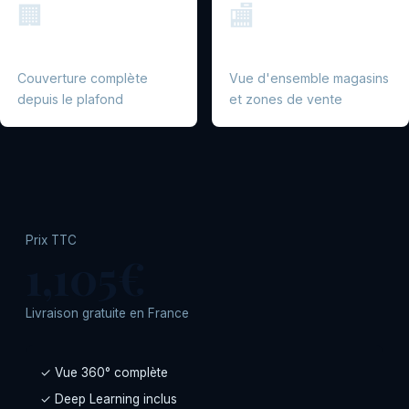
🏢
🏬
Halls et atriums
Commerces
Couverture complète
Vue d'ensemble magasins
depuis le plafond
et zones de vente
Prix TTC
1,105€
Livraison gratuite en France
✓ Vue 360° complète
✓ Deep Learning inclus