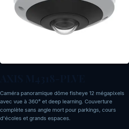
AXIS M4318-PLVE
Caméra panoramique dôme fisheye 12 mégapixels
avec vue à 360° et deep learning. Couverture
complète sans angle mort pour parkings, cours
d'écoles et grands espaces.