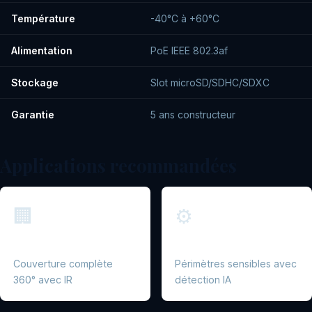
Température
-40°C à +60°C
Alimentation
PoE IEEE 802.3af
Stockage
Slot microSD/SDHC/SDXC
Garantie
5 ans constructeur
Applications recommandées
🏢
⚙️
Façades de bâtiments
Sites industriels
Couverture complète
Périmètres sensibles avec
360° avec IR
détection IA