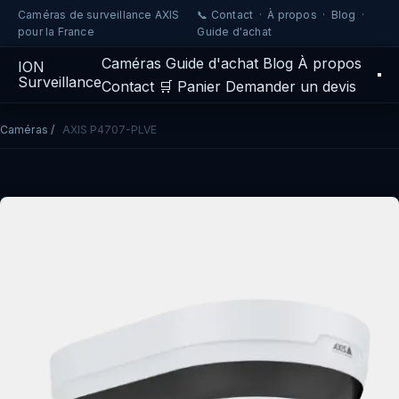
Caméras de surveillance AXIS
📞 Contact
·
À propos
·
Blog
·
pour la France
Guide d'achat
Caméras
Guide d'achat
Blog
À propos
IO
N
Surveillance
Contact
🛒 Panier
Demander un devis
Caméras
/
AXIS P4707-PLVE