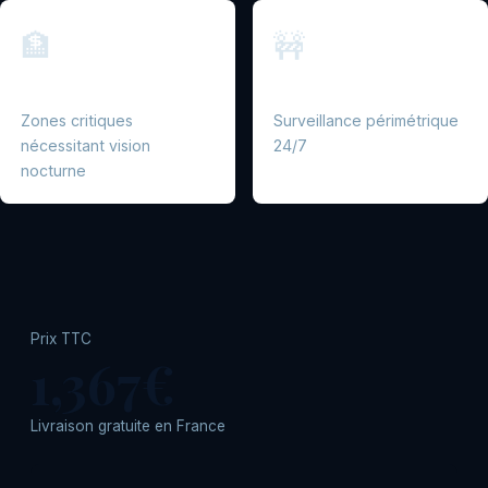
🏦
🚧
Banques et commerces
Infrastructures
Zones critiques
Surveillance périmétrique
nécessitant vision
24/7
nocturne
Prix TTC
1,367€
Livraison gratuite en France