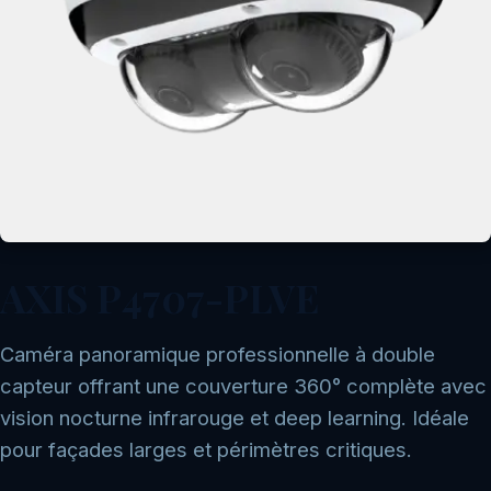
AXIS P4707-PLVE
Caméra panoramique professionnelle à double
capteur offrant une couverture 360° complète avec
vision nocturne infrarouge et deep learning. Idéale
pour façades larges et périmètres critiques.